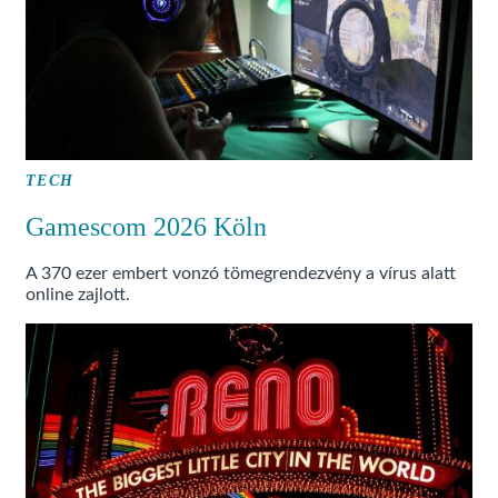
TECH
Gamescom 2026 Köln
A 370 ezer embert vonzó tömegrendezvény a vírus alatt
online zajlott.