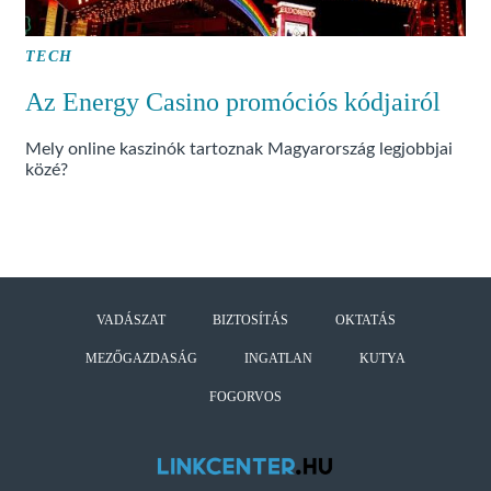
TECH
Az Energy Casino promóciós kódjairól
Mely online kaszinók tartoznak Magyarország legjobbjai
közé?
VADÁSZAT
BIZTOSÍTÁS
OKTATÁS
MEZŐGAZDASÁG
INGATLAN
KUTYA
FOGORVOS