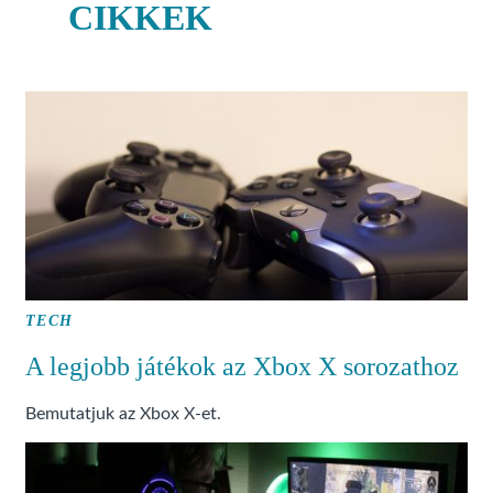
CIKKEK
TECH
A legjobb játékok az Xbox X sorozathoz
Bemutatjuk az Xbox X-et.