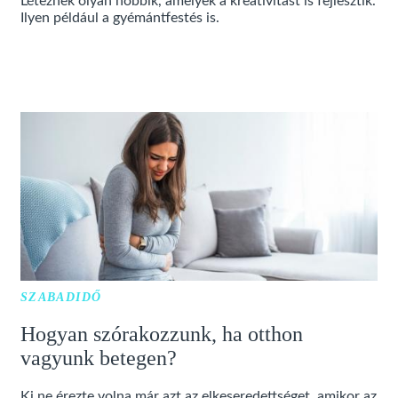
Léteznek olyan hobbik, amelyek a kreativitást is fejlesztik.
Ilyen például a gyémántfestés is.
SZABADIDŐ
Hogyan szórakozzunk, ha otthon
vagyunk betegen?
Ki ne érezte volna már azt az elkeseredettséget, amikor az