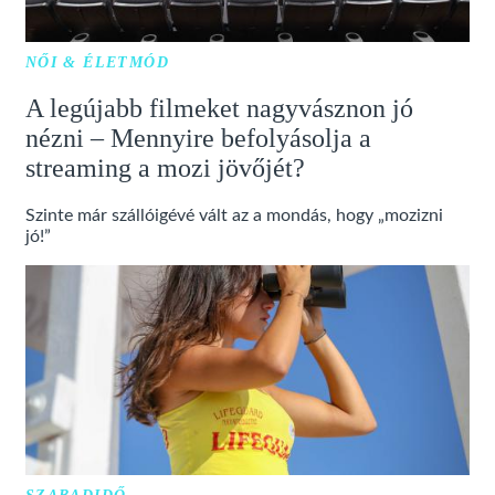
NŐI & ÉLETMÓD
A legújabb filmeket nagyvásznon jó
nézni – Mennyire befolyásolja a
streaming a mozi jövőjét?
Szinte már szállóigévé vált az a mondás, hogy „mozizni
jó!”