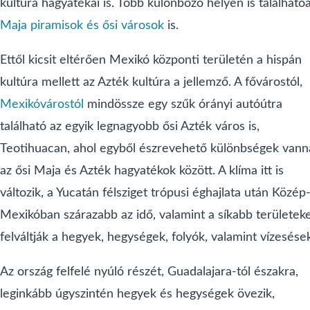
kultúra hagyatékai is. Több különböző helyen is található
Maja piramisok és ősi városok
is.
Ettől kicsit eltérően Mexikó központi területén a hispán
kultúra mellett az Azték kultúra a jellemző. A fővárostól,
Mexikóvárostól
mindössze egy szűk órányi autóútra
található az egyik legnagyobb ősi Azték város is,
Teotihuacan, ahol egyből észrevehető különbségek vann
az ősi Maja és Azték hagyatékok között. A klíma itt is
változik, a Yucatán félsziget trópusi éghajlata után Közép
Mexikóban szárazabb az idő, valamint a síkabb területek
felváltják a hegyek, hegységek, folyók, valamint vízesése
Az ország felfelé nyúló részét, Guadalajara-tól északra,
leginkább úgyszintén hegyek és hegységek övezik,