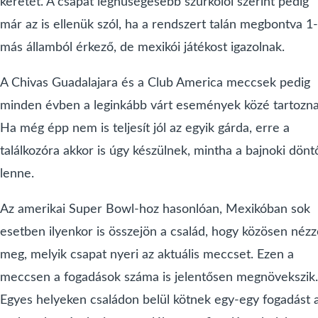
keretét. A csapat leghűségesebb szurkolói szerint pedig
már az is ellenük szól, ha a rendszert talán megbontva 1
más államból érkező, de mexikói játékost igazolnak.
A Chivas Guadalajara és a Club America meccsek pedig
minden évben a leginkább várt események közé tartozna
Ha még épp nem is teljesít jól az egyik gárda, erre a
találkozóra akkor is úgy készülnek, mintha a bajnoki dönt
lenne.
Az amerikai Super Bowl-hoz hasonlóan, Mexikóban sok
esetben ilyenkor is összejön a család, hogy közösen néz
meg, melyik csapat nyeri az aktuális meccset. Ezen a
meccsen a fogadások száma is jelentősen megnövekszik.
Egyes helyeken családon belül kötnek egy-egy fogadást 