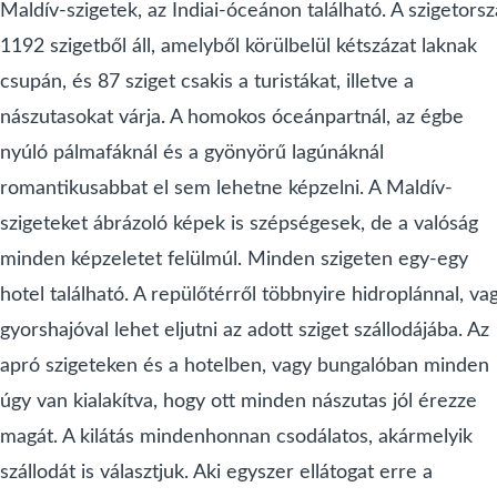
Maldív-szigetek, az Indiai-óceánon található. A szigetors
1192 szigetből áll, amelyből körülbelül kétszázat laknak
csupán, és 87 sziget csakis a turistákat, illetve a
nászutasokat várja. A homokos óceánpartnál, az égbe
nyúló pálmafáknál és a gyönyörű lagúnáknál
romantikusabbat el sem lehetne képzelni. A Maldív-
szigeteket ábrázoló képek is szépségesek, de a valóság
minden képzeletet felülmúl. Minden szigeten egy-egy
hotel található. A repülőtérről többnyire hidroplánnal, va
gyorshajóval lehet eljutni az adott sziget szállodájába. Az
apró szigeteken és a hotelben, vagy bungalóban minden
úgy van kialakítva, hogy ott minden nászutas jól érezze
magát. A kilátás mindenhonnan csodálatos, akármelyik
szállodát is választjuk. Aki egyszer ellátogat erre a