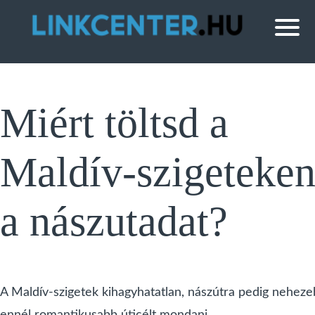
Miért töltsd a
Maldív-szigeteke
a nászutadat?
A Maldív-szigetek kihagyhatatlan, nászútra pedig nehez
ennél romantikusabb úticélt mondani.