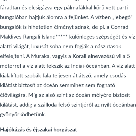
fáradtan és elcsigázva egy pálmafákkal körülvett parti
bungalóban hajtjuk álomra a fejünket. A vízben „lebegő”
bungalók is hihetetlen élményt adnak, de pl. a Conrad
Maldives Rangali Island***** különleges szépségét és víz
alatti világát, luxusát soha nem fogják a nászutasok
elfelejteni. A Muraka, vagyis a Korall elnevezésű villa 5
méterrel a víz alatt fekszik az Indiai-óceánban. A víz alatt
kialakított szobák fala teljesen átlátszó, amely csodás
kilátást biztosít az óceán semmihez sem fogható
élővilágára. Míg az alsó szint az óceán mélyére biztosít
kilátást, addig a szálloda felső szintjéről az nyílt óceánban
gyönyörködhetünk.
Hajókázás és éjszakai horgászat