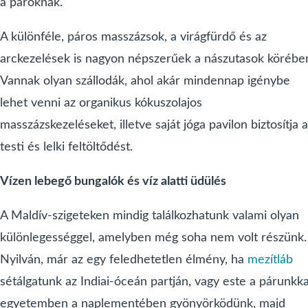
a pároknak.
A különféle, páros masszázsok, a virágfürdő és az
arckezelések is nagyon népszerűek a nászutasok körébe
Vannak olyan szállodák, ahol akár mindennap igénybe
lehet venni az organikus kókuszolajos
masszázskezeléseket, illetve saját jóga pavilon biztosítja a
testi és lelki feltöltődést.
Vízen lebegő bungalók és víz alatti üdülés
A Maldív-szigeteken mindig találkozhatunk valami olyan
különlegességgel, amelyben még soha nem volt részünk.
Nyilván, már az egy feledhetetlen élmény, ha
mezítláb
sétálgatunk az Indiai-óceán partján, vagy este a párunkka
egyetemben a naplementében gyönyörködünk, majd