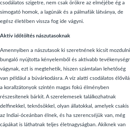
csodálatos szigetre, nem csak örökre az elméjébe ég a
simogató homok, a lagúnák és a pálmafák látványa, de
egész életében vissza fog ide vágyni.
Aktív időtöltés nászutasoknak
Amennyiben a nászutasok ki szeretnének kicsit mozdulni
bungaló nyújtotta kényelemből és aktívabb tevékenység
vágynak, ezt is megtehetik, hiszen számtalan lehetőség
van például a búvárkodásra. A víz alatti csodálatos élővilá
a korallzátonyok szintén magas fokú élményben
részesítenek bárkit. A szerelemesek találkozhatnak
delfinekkel, teknősökkel, olyan állatokkal, amelyek csakis
az Indiai-óceánban élnek, és ha szerencséjük van, még
cápákat is láthatnak teljes életnagyságban. Akiknek van