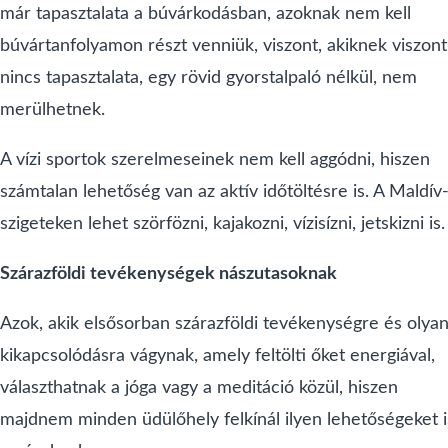
már tapasztalata a búvárkodásban, azoknak nem kell
búvártanfolyamon részt venniük, viszont, akiknek viszont
nincs tapasztalata, egy rövid gyorstalpaló nélkül, nem
merülhetnek.
A vízi sportok szerelmeseinek nem kell aggódni, hiszen
számtalan lehetőség van az aktív időtöltésre is. A Maldív
szigeteken lehet szörfözni, kajakozni, vízisízni, jetskizni is.
Szárazföldi tevékenységek nászutasoknak
Azok, akik elsősorban szárazföldi tevékenységre és olya
kikapcsolódásra vágynak, amely feltölti őket energiával,
választhatnak a jóga vagy a meditáció közül, hiszen
majdnem minden üdülőhely felkínál ilyen lehetőségeket i