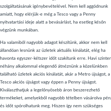
szolgáltatásának igénybevételével. Nem kell aggódnunk
amiatt, hogy elérjük-e még a Tesco vagy a Penny
nyitvatartási ideje alatt a bevásárlást, ha esetleg későn
végzünk munkában.
Ha valamiből nagyobb adagot készítünk, akkor nem kell
állandóan lesnünk az üzletek aktuális kínálatát, elég ha
havonta egyszer-kétszer időt szakítunk erre. Havi szinte
néhány alkalommal elegendő átnéznünk a közelünkben
található üzletek akciós kínálatát, akár a Metro újságot, a
Tesco akciós újságot vagy éppen a Penny újságot.
Kiválaszthatjuk a legelőnyösebb áron beszerezhető
termékeket, amelyekből nagyobb tételben vásárolva pén
és időt spórolhatunk meg. Hiszen így nem szükséges