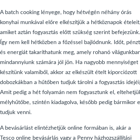
A batch cooking lényege, hogy hétvégén néhány órás
konyhai munkával előre elkészítjük a hétköznapok ételeit
amiket aztán fogyasztás előtt szükség szerint befejezünk.
Így nem kell hétközben a főzéssel bajlódnunk. Időt, pénzt
és energiát takaríthatunk meg, amely rohanó világunkba
mindannyiunk számára jól jön. Ha nagyobb mennyiséget
készítünk valamiből, akkor az elkészült ételt kiporciózott
dobozkákban a hűtőben tudjuk tárolni a fogyasztás idejéi
Amit pedig a hét folyamán nem fogyasztunk el, eltehetjü
mélyhűtőbe, szintén kiadagolva, később pedig bármikor e
tudjuk venni.
A bevásárlást elintézhetjük online formában is, akár a
Tesco online bevásárlás vagy a Penny házhozszállítási