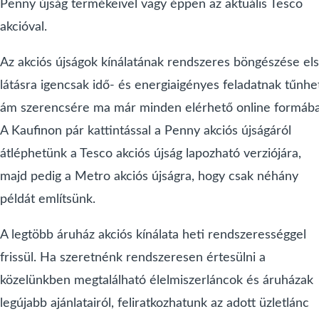
Penny újság termékeivel vagy éppen az aktuális Tesco
akcióval.
Az akciós újságok kínálatának rendszeres böngészése el
látásra igencsak idő- és energiaigényes feladatnak tűnhe
ám szerencsére ma már minden elérhető online formába
A Kaufinon pár kattintással a Penny akciós újságáról
átléphetünk a Tesco akciós újság lapozható verziójára,
majd pedig a Metro akciós újságra, hogy csak néhány
példát említsünk.
A legtöbb áruház akciós kínálata heti rendszerességgel
frissül. Ha szeretnénk rendszeresen értesülni a
közelünkben megtalálható élelmiszerláncok és áruházak
legújabb ajánlatairól, feliratkozhatunk az adott üzletlánc