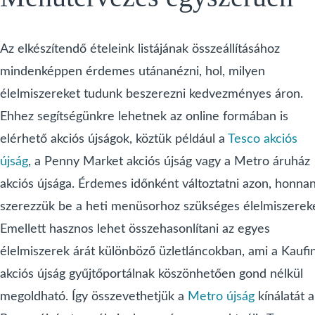
Az elkészítendő ételeink listájának összeállításához
mindenképpen érdemes utánanézni, hol, milyen
élelmiszereket tudunk beszerezni kedvezményes áron.
Ehhez segítségünkre lehetnek az online formában is
elérhető akciós újságok, köztük például a
Tesco akciós
újság
, a Penny Market akciós újság vagy a Metro áruház
akciós újsága. Érdemes időnként változtatni azon, honna
szerezzük be a heti menüsorhoz szükséges élelmiszereke
Emellett hasznos lehet összehasonlítani az egyes
élelmiszerek árát különböző üzletláncokban, ami a Kaufi
akciós újság gyűjtőportálnak köszönhetően gond nélkül
megoldható. Így összevethetjük a
Metro újság
kínálatát a