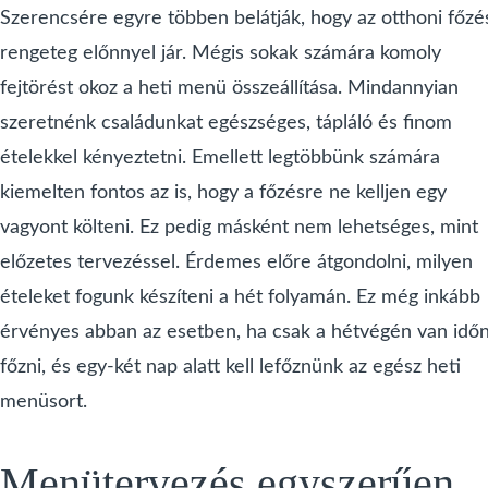
Szerencsére egyre többen belátják, hogy az otthoni főzé
rengeteg előnnyel jár. Mégis sokak számára komoly
fejtörést okoz a heti menü összeállítása. Mindannyian
szeretnénk családunkat egészséges, tápláló és finom
ételekkel kényeztetni. Emellett legtöbbünk számára
kiemelten fontos az is, hogy a főzésre ne kelljen egy
vagyont költeni. Ez pedig másként nem lehetséges, mint
előzetes tervezéssel. Érdemes előre átgondolni, milyen
ételeket fogunk készíteni a hét folyamán. Ez még inkább
érvényes abban az esetben, ha csak a hétvégén van idő
főzni, és egy-két nap alatt kell lefőznünk az egész heti
menüsort.
Menütervezés egyszerűen