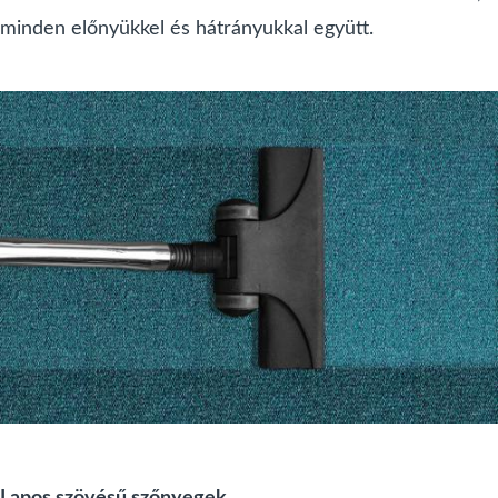
minden előnyükkel és hátrányukkal együtt.
Lapos szövésű szőnyegek