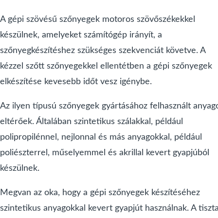
A gépi szövésű szőnyegek motoros szövőszékekkel
készülnek, amelyeket számítógép irányít, a
szőnyegkészítéshez szükséges szekvenciát követve. A
kézzel szőtt szőnyegekkel ellentétben a gépi szőnyegek
elkészítése kevesebb időt vesz igénybe.
Az ilyen típusú szőnyegek gyártásához felhasznált anyag
eltérőek. Általában szintetikus szálakkal, például
polipropilénnel, nejlonnal és más anyagokkal, például
poliészterrel, műselyemmel és akrillal kevert gyapjúból
készülnek.
Megvan az oka, hogy a gépi szőnyegek készítéséhez
szintetikus anyagokkal kevert gyapjút használnak. A tiszt