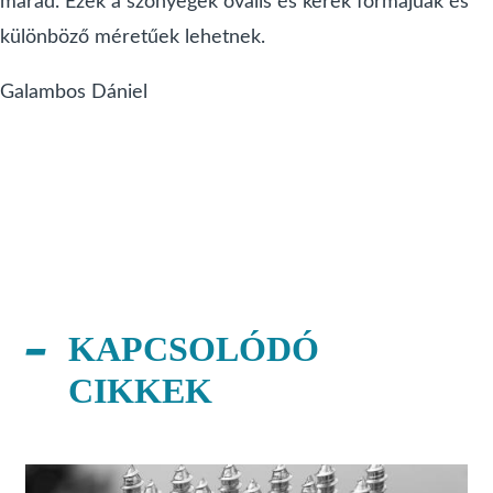
marad. Ezek a szőnyegek ovális és kerek formájúak és
különböző méretűek lehetnek.
Galambos Dániel
KAPCSOLÓDÓ
CIKKEK