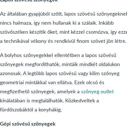
Az általában gyapjúból szőtt, lapos szövésű szőnyegekne
nincs halmaza, így nem hullanak ki a szálaik. Inkább
szövőszéken készítik őket, mint kézzel csomózva, így ezz
a technikával vékony és rendkívül finom szövet jön létre.
A bolyhos szőnyegekkel ellentétben a lapos szövésű
szőnyegek megfordíthatók, mintáik mindkét oldalukon
azonosak. A legtöbb lapos szövésű vagy kilim szőnyeg
geometriai mintákkal van ellátva. Ezek olcsó és
megfizethető szőnyegek, amelyek a
szőnyeg outlet
kínálatában is megtalálhatók. Közkedveltek a
fürdőszobáktól a konyhákig.
Gépi szövésű szőnyegek