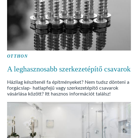
OTTHON
A leghasznosabb szerkezetépítő csavarok
Házilag készítenél fa építményeket? Nem tudsz dönteni a
forgácslap- hatlapfejű vagy szerkezetépítő csavarok
vásárlása között? Itt hasznos információt találsz!