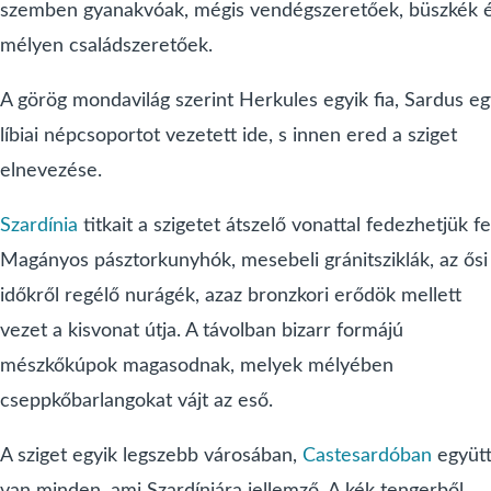
szemben gyanakvóak, mégis vendégszeretőek, büszkék 
mélyen családszeretőek.
A görög mondavilág szerint Herkules egyik fia, Sardus eg
líbiai népcsoportot vezetett ide, s innen ered a sziget
elnevezése.
Szardínia
titkait a szigetet átszelő vonattal fedezhetjük fe
Magányos pásztorkunyhók, mesebeli gránitsziklák, az ősi
időkről regélő nurágék, azaz bronzkori erődök mellett
vezet a kisvonat útja. A távolban bizarr formájú
mészkőkúpok magasodnak, melyek mélyében
cseppkőbarlangokat vájt az eső.
A sziget egyik legszebb városában,
Castesardóban
együt