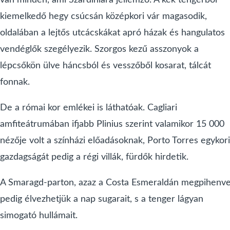
van minden, ami Szardíniára jellemző. A kék tengerből
kiemelkedő hegy csúcsán középkori vár magasodik,
oldalában a lejtős utcácskákat apró házak és hangulatos
vendéglők szegélyezik. Szorgos kezű asszonyok a
lépcsőkön ülve háncsból és vesszőből kosarat, tálcát
fonnak.
De a római kor emlékei is láthatóak. Cagliari
amfiteátrumában ifjabb Plinius szerint valamikor 15 000
nézője volt a színházi előadásoknak, Porto Torres egykori
gazdagságát pedig a régi villák, fürdők hirdetik.
A Smaragd-parton, azaz a Costa Esmeraldán megpihenv
pedig élvezhetjük a nap sugarait, s a tenger lágyan
simogató hullámait.