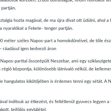
családosok körében. Erdős dombságok, finom homokos teng
partján.
sztalgia hozta magával, de ma újra divat ott üdülni, ahol 
a nyaralókat a Fekete- tenger partján.
0 méter széles Napos-part a homokdűnéivel, de tőle észak
 – ráadásul igen kedvező áron
 Napos-parttal összeépült Neszebar, ami egy sziklaszigeten
a régió központja, különösebb látnivaló nélkül, de kellemes
 hangulatos kikötőjében is érdemes tenni egy sétát. A 
 indítsuk az étkezést, és feltétlenül gyuvecs legyen a fol
ott, tejfölös egytálétel.