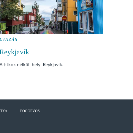
UTAZÁS
Reykjavík
A titkok nélküli hely: Reykjavík.
UTYA
FOGORVOS