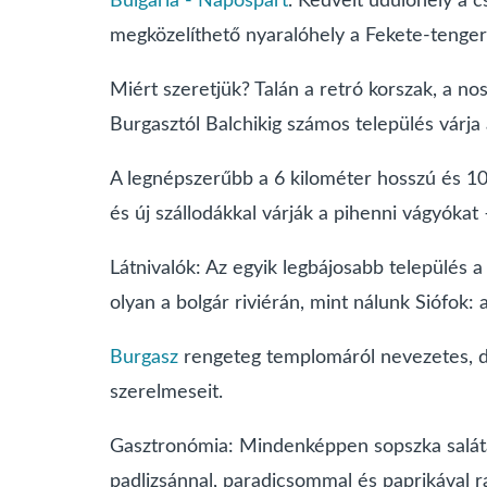
Bulgária - Napospart
. Kedvelt üdülőhely a 
megközelíthető nyaralóhely a Fekete-tenger 
Miért szeretjük? Talán a retró korszak, a no
Burgasztól Balchikig számos település várja 
A legnépszerűbb a 6 kilométer hosszú és 10
és új szállodákkal várják a pihenni vágyókat
Látnivalók: Az egyik legbájosabb település a
olyan a bolgár riviérán, mint nálunk Siófok: 
Burgasz
rengeteg templomáról nevezetes, de
szerelmeseit.
Gasztronómia: Mindenképpen sopszka salátával
padlizsánnal, paradicsommal és paprikával rak