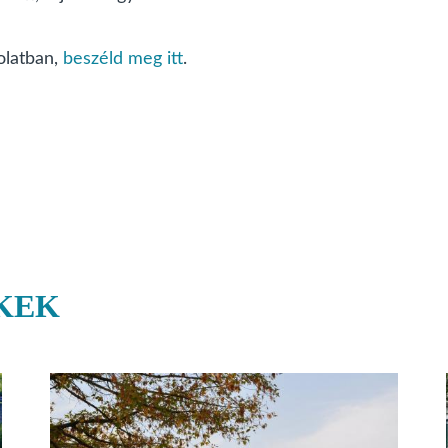
olatban,
beszéld meg itt
.
KEK