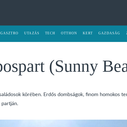
GASZTRO
UTAZÁS
TECH
OTTHON
KERT
GAZDASÁG
pospart (Sunny Be
 családosok körében. Erdős dombságok, finom homokos ten
partján.