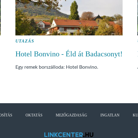
UTAZÁS
Hotel Bonvino - Éld át Badacsonyt!
Egy remek borszálloda: Hotel Bonvino.
OSÍTÁS
OKTATÁS
MEZŐGAZDASÁG
INGATLAN
K