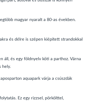
erpart, autóval és busszal is könnyen
a legtöbb magyar nyaralt a 80-as években.
ra és délre is szépen kiépített strandokkal
 áll, és egy földnyelv köti a parthoz. Várna
 hely.
Naposparton aquapark várja a csúszdák
ytatás. Ez egy rizzsel, pörkölttel,