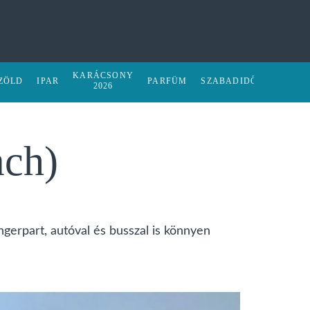
KARÁCSONY
ZÖLD
IPAR
PARFÜM
SZABADIDŐ
2026
ach)
gerpart, autóval és busszal is könnyen