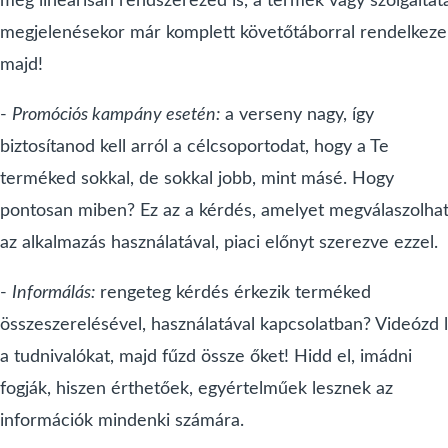
még lineárisan rendszerezed is, a termék vagy szolgáltat
megjelenésekor már komplett követőtáborral rendelkeze
majd!
-
Promóciós kampány esetén:
a verseny nagy, így
biztosítanod kell arról a célcsoportodat, hogy a Te
terméked sokkal, de sokkal jobb, mint másé. Hogy
pontosan miben? Ez az a kérdés, amelyet megválaszolha
az alkalmazás használatával, piaci előnyt szerezve ezzel.
-
Informálás:
rengeteg kérdés érkezik terméked
összeszerelésével, használatával kapcsolatban? Videózd 
a tudnivalókat, majd fűzd össze őket! Hidd el, imádni
fogják, hiszen érthetőek, egyértelműek lesznek az
információk mindenki számára.