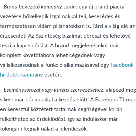
-
Brand bevezető kampány során:
egy új brand piacra
vezetése bővelkedik izgalmakkal teli, keserédes és
természetesen vidám pillanatokban is. Tárd a világ elé az
érzéseidet! Az őszinteség bizalmat ébreszt és lehetővé
teszi a kapcsolódást. A brand megjelenésekor már
komplett követőtábora lehet cégednek vagy
vállalkozásodnak a funkció alkalmazásával egy
Facebook
hirdetés kampány
esetén.
-
Eseménysorozat vagy kurzus szervezéséhez:
alapozd meg
sikert már hónapokkal a kezdés előtt! A Facebook Threa
en keresztül közzétett tartalmak segítségével korán
felkeltheted az érdeklődést, így az induláskor már
tolongani fognak nálad a jelentkezők.