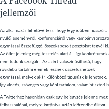
A Facebook Thread
jellemzői
Az alkalmazás lehetővé teszi, hogy (egy időben hosszúra
nyúló) eseményről, konferenciáról vagy kampánysorozatr
egymással összefüggő, összekapcsolt posztokat tegyél ki.
Az ötlet jelenleg még tesztelés alatt áll, így konkrétumok
nem tudunk szolgálni. Az azért valószínűsíthető, hogy
rövidebb tartalmi elemek lesznek összefűzhetőek
egymással, melyek akár különböző típusúak is lehetnek.
Így videós, szöveges vagy képi tartalom, valamint sztori is
A Twitterhez hasonlóan csak egy bejegyzés jelenne meg 
felhasználónál, melyre kattintva aztán időrendbe állítva