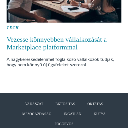
TECH
Vezesse könnyebben vállalkozását a
Marketplace platformmal
A nagykereskedelemmel foglalkozó vállalkozók tudják,
hogy nem könnyű új ügyfeleket szerezni.
VADÁSZAT
BIZTOSÍTÁS
OKTATÁS
MEZŐGAZDASÁG
INGATLAN
KUTYA
FOGORVOS