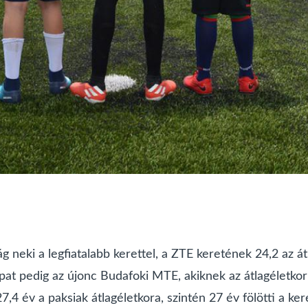
g neki a legfiatalabb kerettel, a ZTE keretének 24,2 az 
apat pedig az újonc Budafoki MTE, akiknek az átlagéletkor
7,4 év a paksiak átlagéletkora, szintén 27 év fölötti a ke