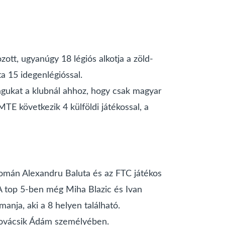
zott, ugyanúgy 18 légiós alkotja a zöld-
a 15 idegenlégióssal.
magukat a klubnál ahhoz, hogy csak magyar
MTE következik 4 külföldi játékossal, a
román Alexandru Baluta és az FTC játékos
 A top 5-ben még Miha Blazic és Ivan
anja, aki a 8 helyen található.
 Kovácsik Ádám személyében.