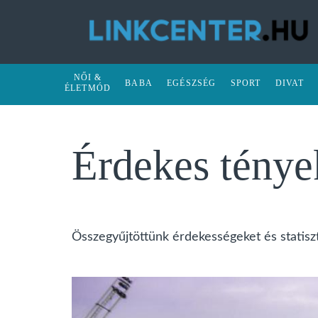
NŐI &
BABA
EGÉSZSÉG
SPORT
DIVAT
ÉLETMÓD
Érdekes ténye
Összegyűjtöttünk érdekességeket és statisz