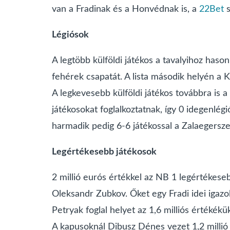
van a Fradinak és a Honvédnak is, a
22Bet
s
Légiósok
A legtöbb külföldi játékos a tavalyihoz haso
fehérek csapatát. A lista második helyén a 
A legkevesebb külföldi játékos továbbra is 
játékosokat foglalkoztatnak, így 0 idegenlégi
harmadik pedig 6-6 játékossal a Zalaegersze
Legértékesebb játékosok
2 millió eurós értékkel az NB 1 legértékes
Oleksandr Zubkov. Őket egy Fradi idei igazo
Petryak foglal helyet az 1,6 milliós értékék
A kapusoknál Dibusz Dénes vezet 1,2 millió