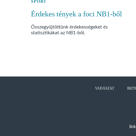
SPORT
Érdekes tények a foci NB1-ből
Összegyűjtöttünk érdekességeket és
statisztikákat az NB1-ből.
VADÁSZAT
BIZT
lin