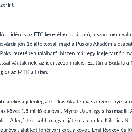
zerint.
nlóan idén is az FTC keretében található, a szám nem válto
Kisvárda jön 16 játékossal, majd a Puskás Akadémia csapat
a Paks keretében található, hiszen már egy ideje tartják 
óssal vágtak neki az idei szezonnak is. Ezután a Budafoki 
g és az MTK a listán.
ebb játékosa jelenleg a Puskás Akadémia szerzeménye, a 
lás követ 1,8 millió euróval, Myrto Uzuni így a harmadik.
ükkel. A legértékesebb magyar játékos jelenleg Nikolics Nem
 euróval, akit két fehérvári kapus követ, Emil Rockov és